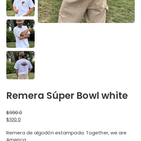
Remera Súper Bowl white
$
990.0
El
$
100.0
precio
El
Remera de algodón estampada. Together, we are
original
precio
America
era:
actual