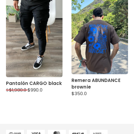
Remera ABUNDANCE
Pantalón CARGO black
brownie
$
$
1,980.0
$
990.0
$
350.0