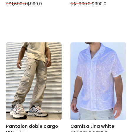
$
$
1,690.0
$
990.0
$
$
1,990.0
$
990.0
Pantalon doble cargo
Camisa Lina white