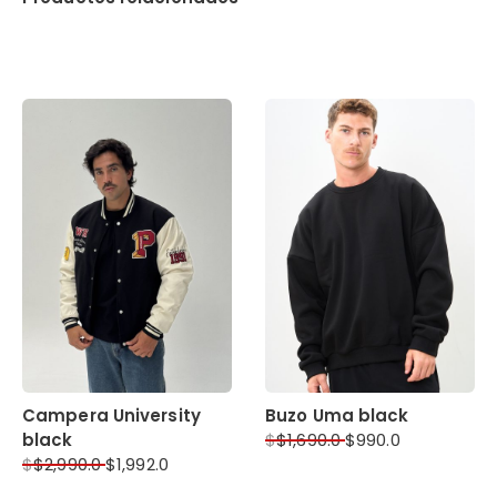
Campera University
Buzo Uma black
black
$
$
1,690.0
$
990.0
$
$
2,990.0
$
1,992.0