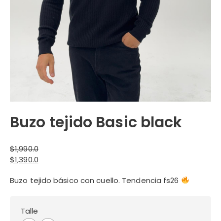
Buzo tejido Basic black
$
1,990.0
El
$
1,390.0
precio
El
Buzo tejido básico con cuello. Tendencia fs26
original
precio
era:
actual
$1,990.0.
es:
Talle
$1,390.0.