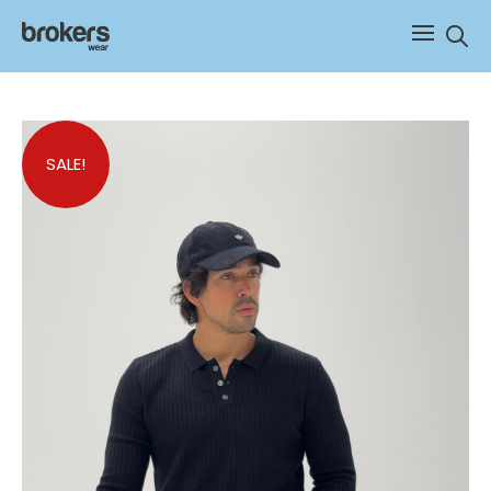
Sear
SALE!