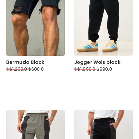
Bermuda Black
Jogger Wols black
$
$
1,290.0
$
600.0
$
$
1,890.0
$
990.0